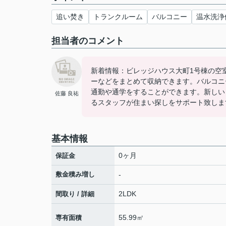
追い焚き
トランクルーム
バルコニー
温水洗浄
担当者のコメント
新着情報：ビレッジハウス大町1号棟の空
ーなどをまとめて収納できます。バルコニ
通勤や通学をすることができます。新しい
佐藤 良祐
るスタッフが住まい探しをサポート致します。
基本情報
0ヶ月
保証金
敷金積み増し
-
2LDK
間取り / 詳細
55.99㎡
専有面積