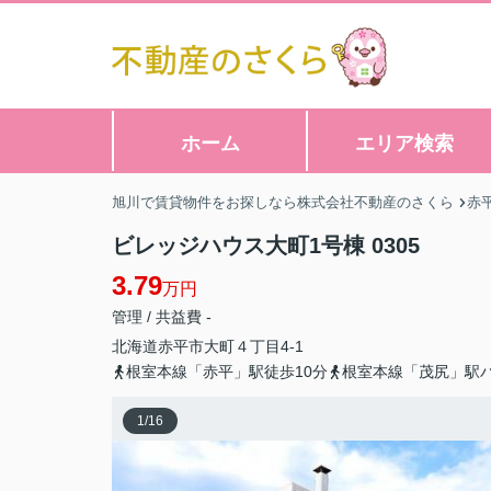
ホーム
エリア検索
旭川で賃貸物件をお探しなら株式会社不動産のさくら
赤
ビレッジハウス大町1号棟 0305
3.79
万円
管理 / 共益費 -
北海道
赤平市
大町
４丁目4-1
根室本線「赤平」駅徒歩10分
根室本線「茂尻」駅バ
1
/
16