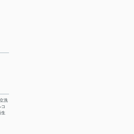
立洗
ルコ
新生