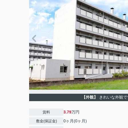
【外観】
きれいな外観で
3.79
万円
賃料
0ヶ月(0ヶ月)
敷金(保証金)