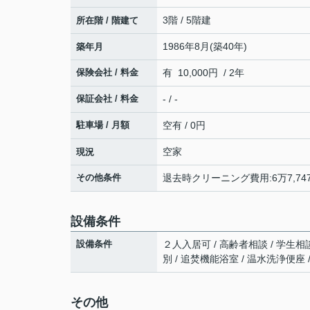
3階 / 5階建
所在階 / 階建て
1986年8月(築40年)
築年月
保険会社 / 料金
有 10,000円 / 2年
保証会社 / 料金
- / -
駐車場 / 月額
空有 / 0円
空家
現況
その他条件
退去時クリーニング費用:6万7,74
設備条件
設備条件
２人入居可 / 高齢者相談 / 学生相
別 / 追焚機能浴室 / 温水洗浄便座 
その他