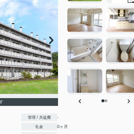
す
-
管理 / 共益費
0ヶ月
礼金