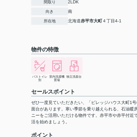
2LDK
間取り
南
向き
北海道
赤平市
大町
４丁目4-1
所在地
物件の特徴
バストイレ
室内洗濯機
独立洗面台
別
置場
セールスポイント
ぜひ一度見ていただきたい、「ビレッジハウス大町1
面台があります。寒い季節を乗り越えられる、石油暖
ニーをご活用いただける物件です。赤平市や赤平付近
活を始めましょう。
ポイント