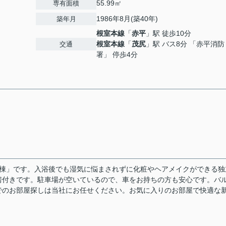
55.99㎡
専有面積
1986年8月(築40年)
築年月
根室本線
「
赤平
」駅 徒歩10分
根室本線
「
茂尻
」駅 バス8分 「赤平消防
交通
署」 停歩4分
号棟」です。入浴後でも湿気に悩まされずに化粧やヘアメイクができる独
房付きです。駐車場が空いているので、車をお持ちの方も安心です。バ
でのお部屋探しは当社にお任せください。お気に入りのお部屋で快適な