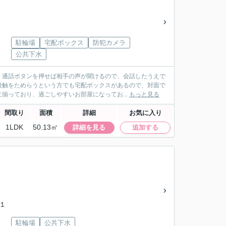
駐輪場
宅配ボックス
防犯カメラ
公共下水
。通話ボタンを押せば相手の声が聞けるので、会話したうえで
接触をためらうという方でも宅配ボックスがあるので、対面で
揃っており、過ごしやすいお部屋になってお...
もっと見る
間取り
面積
詳細
お気に入り
1LDK
50.13㎡
詳細を見る
追加する
条１
駐輪場
公共下水