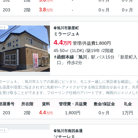
102
2階
-
0ヶ月
0ヶ月
万円
3.8
203
2階
-
0ヶ月
0ヶ月
万円
ート
旭川市
新星町
ミラージュＡ
4.4
万円
管理/共益費1,800円
45.50㎡ (1LDK) /築19年 /2階建
函館本線
「
旭川
」駅 バス15分 「新星町入
口」 停歩2分
ラージュＡ」：旭川市エリアの新居にピッタリ。モニター越しに来訪者を確認し、
も温度や湿度に悩まされずに化粧やヘアメイクができる独立洗面台があります。共
を受け取ることができます。フローリング仕様のアパートです。梅雨のジメジメした
部屋番号
所在階
賃料
管理費・共益費
敷金/保証金
礼金
4.4
203
2階
1,800円
0ヶ月
1万円
万円
ート
旭川市
南四条通
ソナーレⅡ