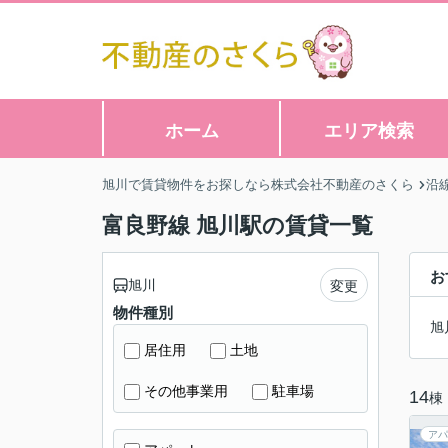
ホーム
エリア検索
旭川で賃貸物件をお探しなら株式会社不動産のさくら
沿
富良野線 旭川駅の賃貸一覧
お
旭川
変更
物件種別
旭
居住用
土地
その他事業用
駐車場
14
棟
アパ