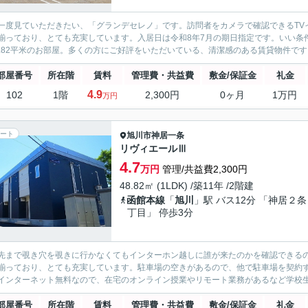
一度見ていただきたい、「グランデセレノ」です。訪問者をカメラで確認できるTV
揃っており、とても充実しています。入居日は令和8年7月の期日指定です。いい条
9.82平米のお部屋。多くの方にご好評をいただいている、清潔感のある賃貸物件です
部屋番号
所在階
賃料
管理費・共益費
敷金/保証金
礼金
4.9
102
1階
2,300円
0ヶ月
1万円
万円
ート
旭川市
神居一条
リヴィエールⅢ
4.7
万円
管理/共益費2,300円
48.82㎡ (1LDK) /築11年 /2階建
函館本線
「
旭川
」駅 バス12分 「神居２
丁目」 停歩3分
先まで覗き穴を覗きに行かなくてもインターホン越しに誰が来たのかを確認できる
揃っており、とても充実しています。駐車場の空きがあるので、他で駐車場を契約
インターネット無料なので、在宅のオンライン授業やリモート業務があるなど学校生
部屋番号
所在階
賃料
管理費・共益費
敷金/保証金
礼金