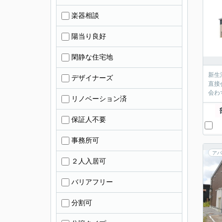
楽器相談
陽当り良好
閑静な住宅地
新生
デザイナーズ
直接
会わ
リノベーション済
保証人不要
事務所可
アパ
２人入居可
バリアフリー
分割可