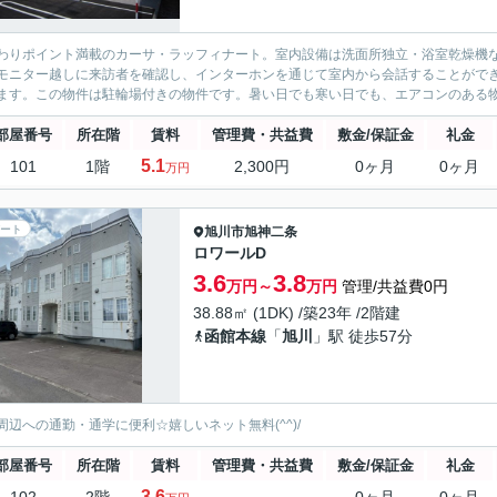
わりポイント満載のカーサ・ラッフィナート。室内設備は洗面所独立・浴室乾燥機
モニター越しに来訪者を確認し、インターホンを通じて室内から会話することができ
ます。この物件は駐輪場付きの物件です。暑い日でも寒い日でも、エアコンのある物
部屋番号
所在階
賃料
管理費・共益費
敷金/保証金
礼金
5.1
101
1階
2,300円
0ヶ月
0ヶ月
万円
ート
旭川市
旭神二条
ロワールD
3.6
3.8
万円～
万円
管理/共益費0円
38.88㎡ (1DK) /築23年 /2階建
函館本線
「
旭川
」駅 徒歩57分
周辺への通勤・通学に便利☆嬉しいネット無料(^^)/
部屋番号
所在階
賃料
管理費・共益費
敷金/保証金
礼金
3.6