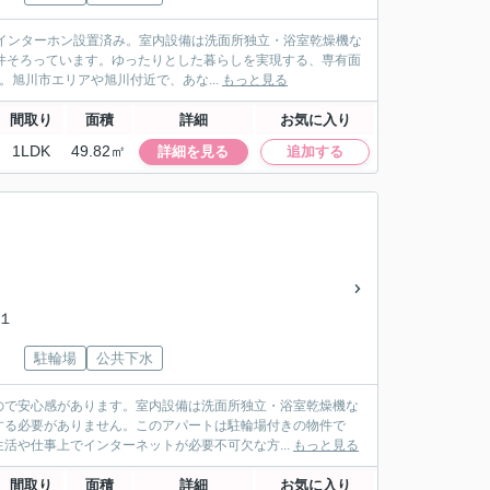
インターホン設置済み。室内設備は洗面所独立・浴室乾燥機な
件そろっています。ゆったりとした暮らしを実現する、専有面
。旭川市エリアや旭川付近で、あな...
もっと見る
間取り
面積
詳細
お気に入り
1LDK
49.82㎡
詳細を見る
追加する
条１
駐輪場
公共下水
ので安心感があります。室内設備は洗面所独立・浴室乾燥機な
する必要がありません。このアパートは駐輪場付きの物件で
活や仕事上でインターネットが必要不可欠な方...
もっと見る
間取り
面積
詳細
お気に入り