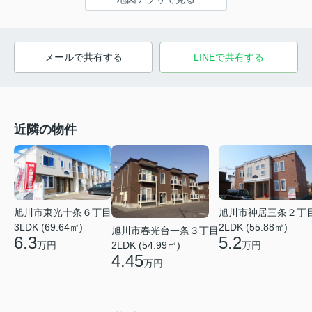
メールで共有する
LINEで共有する
近隣の物件
旭川市東光十条６丁目
旭川市神居三条２丁
3LDK (69.64㎡)
2LDK (55.88㎡)
旭川市春光台一条３丁目
6.3
5.2
万円
万円
2LDK (54.99㎡)
4.45
万円