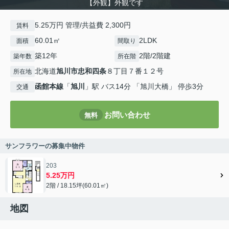
【外観】外観です
5.25万円 管理/共益費 2,300円
賃料
60.01㎡
2LDK
面積
間取り
築12年
2階/2階建
築年数
所在階
北海道
旭川市
忠和四条
８丁目７番１２号
所在地
函館本線
「
旭川
」駅 バス14分 「旭川大橋」 停歩3分
交通
お問い合わせ
無料
サンフラワーの募集中物件
203
5.25万円
2階 / 18.15坪(60.01㎡)
地図