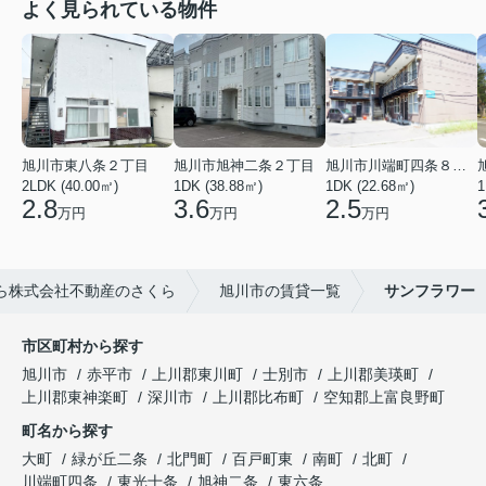
よく見られている物件
旭川市東八条２丁目
旭川市旭神二条２丁目
旭川市川端町四条８丁目
2LDK (40.00㎡)
1DK (38.88㎡)
1DK (22.68㎡)
1
2.8
3.6
2.5
万円
万円
万円
ら株式会社不動産のさくら
旭川市の賃貸一覧
サンフラワー
市区町村から探す
旭川市
赤平市
上川郡東川町
士別市
上川郡美瑛町
上川郡東神楽町
深川市
上川郡比布町
空知郡上富良野町
町名から探す
大町
緑が丘二条
北門町
百戸町東
南町
北町
川端町四条
東光十条
旭神二条
東六条