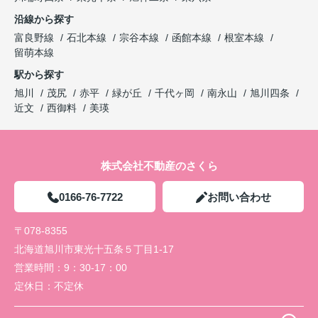
沿線から探す
富良野線
石北本線
宗谷本線
函館本線
根室本線
留萌本線
駅から探す
旭川
茂尻
赤平
緑が丘
千代ヶ岡
南永山
旭川四条
近文
西御料
美瑛
株式会社不動産のさくら
0166-76-7722
お問い合わせ
〒078-8355
北海道旭川市東光十五条５丁目1-17
営業時間：
9：30-17：00
定休日：
不定休