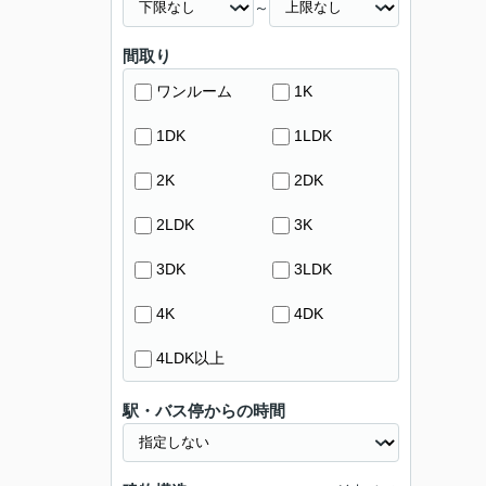
～
間取り
ワンルーム
1K
1DK
1LDK
2K
2DK
2LDK
3K
3DK
3LDK
4K
4DK
4LDK以上
駅・バス停からの時間