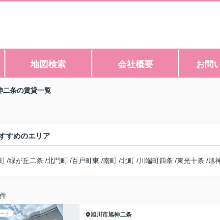
地図検索
会社概要
お問
神二条の賃貸一覧
すすめのエリア
町
/
緑が丘二条
/
北門町
/
百戸町東
/
南町
/
北町
/
川端町四条
/
東光十条
/
旭
件
ート
旭川市
旭神二条