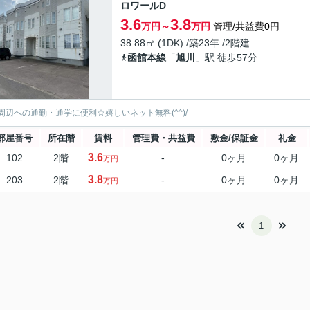
ロワールD
3.6
3.8
万円～
万円
管理/共益費0円
38.88㎡ (1DK) /築23年 /2階建
函館本線
「
旭川
」駅 徒歩57分
周辺への通勤・通学に便利☆嬉しいネット無料(^^)/
部屋番号
所在階
賃料
管理費・共益費
敷金/保証金
礼金
3.6
102
2階
-
0ヶ月
0ヶ月
万円
3.8
203
2階
-
0ヶ月
0ヶ月
万円
1