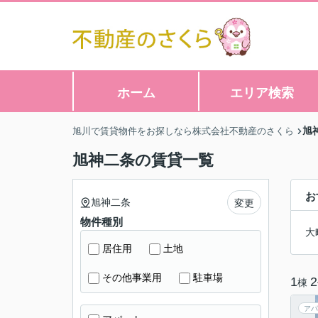
ホーム
エリア検索
旭
旭川で賃貸物件をお探しなら株式会社不動産のさくら
旭神二条の賃貸一覧
お
旭神二条
変更
物件種別
大
居住用
土地
その他事業用
駐車場
1
2
棟
アパ