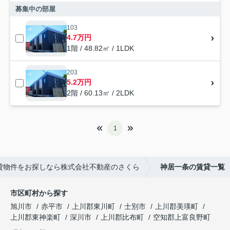
募集中の部屋
103
4.7万円
1階 / 48.82㎡ / 1LDK
203
5.2万円
2階 / 60.13㎡ / 2LDK
1
貸物件をお探しなら株式会社不動産のさくら
神居一条の賃貸一覧
市区町村から探す
旭川市
赤平市
上川郡東川町
士別市
上川郡美瑛町
上川郡東神楽町
深川市
上川郡比布町
空知郡上富良野町