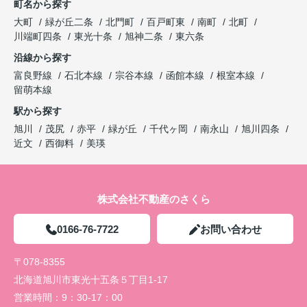
町名から探す
大町
緑が丘二条
北門町
百戸町東
南町
北町
川端町四条
東光十条
旭神二条
東六条
沿線から探す
富良野線
石北本線
宗谷本線
函館本線
根室本線
留萌本線
駅から探す
旭川
茂尻
赤平
緑が丘
千代ヶ岡
南永山
旭川四条
近文
西御料
美瑛
株式会社不動産のさくら
0166-76-7722
お問い合わせ
〒078-8355
北海道旭川市東光十五条５丁目1-17
営業時間：
9：30-17：00