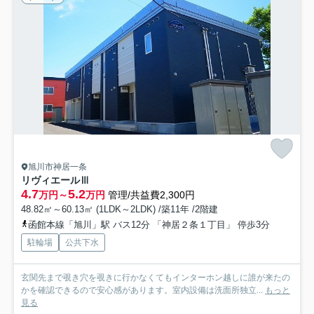
旭川市神居一条
リヴィエールⅢ
4.7
5.2
万円～
万円
管理/共益費2,300円
48.82㎡～60.13㎡ (1LDK～2LDK) /築11年 /2階建
函館本線「旭川」駅 バス12分 「神居２条１丁目」 停歩3分
駐輪場
公共下水
玄関先まで覗き穴を覗きに行かなくてもインターホン越しに誰が来たの
かを確認できるので安心感があります。室内設備は洗面所独立...
もっと
見る