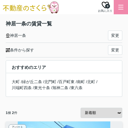
0
お気に入り
神居一条の賃貸一覧
神居一条
変更
条件から探す
変更
おすすめのエリア
大町
/
緑が丘二条
/
北門町
/
百戸町東
/
南町
/
北町
/
川端町四条
/
東光十条
/
旭神二条
/
東六条
1
棟
2
件
アパート