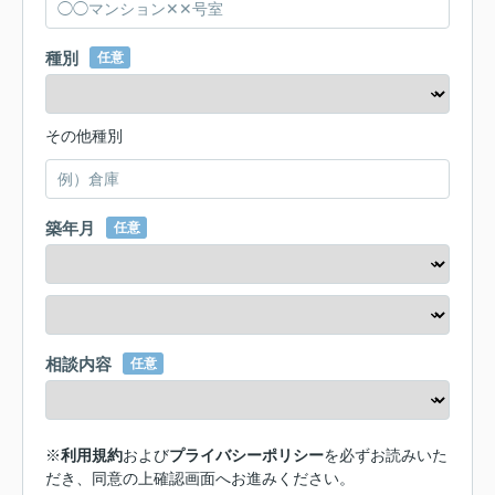
種別
任意
その他種別
築年月
任意
相談内容
任意
※
利用規約
および
プライバシーポリシー
を必ずお読みいた
だき、同意の上確認画面へお進みください。