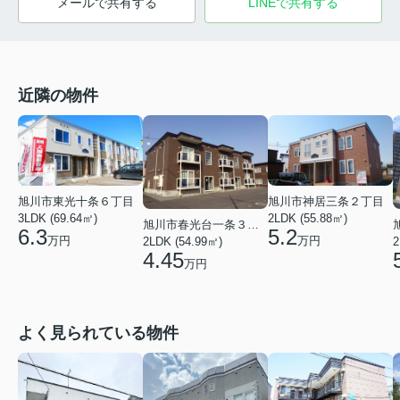
メールで共有する
LINEで共有する
近隣の物件
旭川市東光十条６丁目
旭川市神居三条２丁目
3LDK (69.64㎡)
2LDK (55.88㎡)
旭川市春光台一条３丁目
6.3
5.2
万円
万円
2LDK (54.99㎡)
2
4.45
万円
よく見られている物件