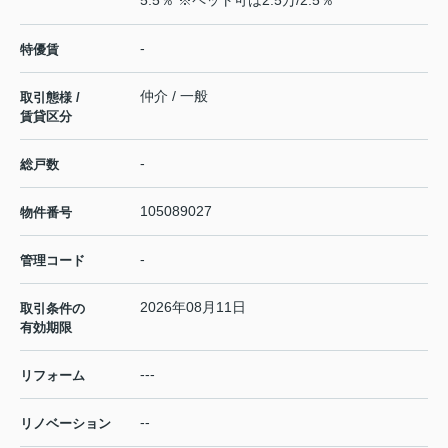
5.5％ ※ペット可は2.5万/2.5％
-
特優賃
仲介 / 一般
取引態様 /
賃貸区分
-
総戸数
105089027
物件番号
-
管理コード
2026年08月11日
取引条件の
有効期限
---
リフォーム
--
リノベーション