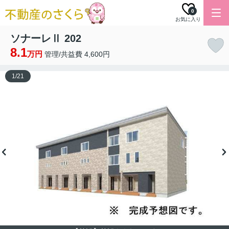
0
お気に入り
ソナーレⅡ 202
8.1
万円
管理/共益費 4,600円
1
/
21