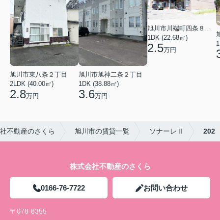
旭川市川端町四条８丁目
1DK (22.68㎡)
1
2.5
万円
旭川市東八条２丁目
旭川市旭神二条２丁目
2LDK (40.00㎡)
1DK (38.88㎡)
2.8
3.6
万円
万円
社不動産のさくら
旭川市の賃貸一覧
ソナーレⅡ
202
株式会社不動産のさくら
0166-76-7722
お問い合わせ
〒078-8355