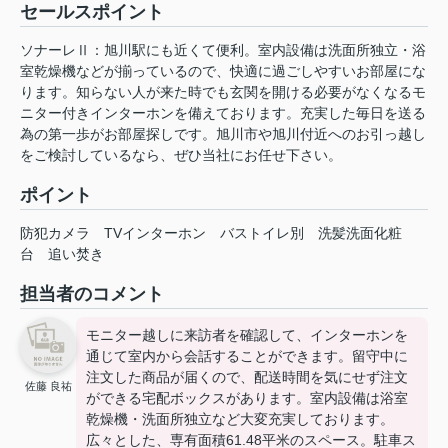
セールスポイント
ソナーレⅡ：旭川駅にも近くて便利。室内設備は洗面所独立・浴
室乾燥機などが揃っているので、快適に過ごしやすいお部屋にな
ります。知らない人が来た時でも玄関を開ける必要がなくなるモ
ニター付きインターホンを備えております。充実した毎日を送る
為の第一歩がお部屋探しです。旭川市や旭川付近へのお引っ越し
をご検討しているなら、ぜひ当社にお任せ下さい。
ポイント
防犯カメラ
TVインターホン
バストイレ別
洗髪洗面化粧
台
追い焚き
担当者のコメント
モニター越しに来訪者を確認して、インターホンを
通じて室内から会話することができます。留守中に
注文した商品が届くので、配送時間を気にせず注文
佐藤 良祐
ができる宅配ボックスがあります。室内設備は浴室
乾燥機・洗面所独立など大変充実しております。
広々とした、専有面積61.48平米のスペース。駐車ス