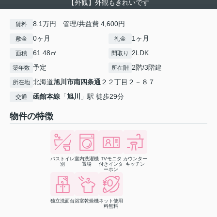
【外観】外観もきれいです
8.1万円 管理/共益費 4,600円
賃料
0ヶ月
1ヶ月
敷金
礼金
61.48㎡
2LDK
面積
間取り
予定
2階/3階建
築年数
所在階
北海道
旭川市
南四条通
２２丁目２－８７
所在地
函館本線
「
旭川
」駅 徒歩29分
交通
物件の特徴
バストイレ
室内洗濯機
TVモニタ
カウンター
別
置場
付きインタ
キッチン
ーホン
独立洗面台
浴室乾燥機
ネット使用
料無料