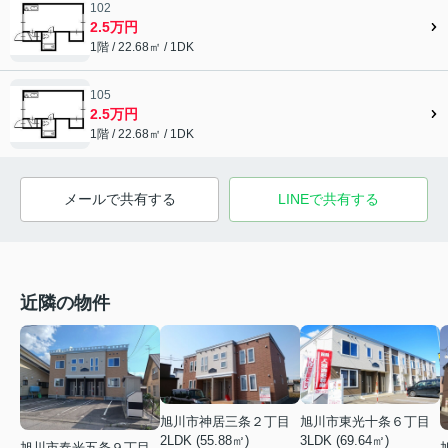
102
2.5万円
1階 / 22.68㎡ / 1DK
105
2.5万円
1階 / 22.68㎡ / 1DK
メールで共有する
LINEで共有する
近隣の物件
旭川市神居三条２丁目
旭川市東光十条６丁目
2LDK (55.88㎡)
3LDK (69.64㎡)
旭川市春光五条９丁目