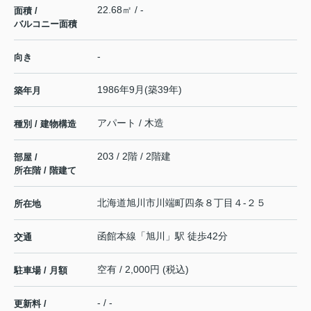
22.68㎡ / -
面積 /
バルコニー面積
-
向き
1986年9月(築39年)
築年月
アパート / 木造
種別 / 建物構造
203 / 2階 / 2階建
部屋 /
所在階 / 階建て
北海道
旭川市
川端町四条
８丁目４-２５
所在地
函館本線
「
旭川
」駅 徒歩42分
交通
空有 / 2,000円 (税込)
駐車場 / 月額
- / -
更新料 /