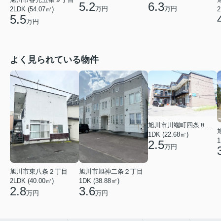
5.2
6.3
万円
万円
2LDK (54.07㎡)
2
5.5
万円
よく見られている物件
旭川市川端町四条８丁目
1DK (22.68㎡)
1
2.5
万円
旭川市東八条２丁目
旭川市旭神二条２丁目
2LDK (40.00㎡)
1DK (38.88㎡)
2.8
3.6
万円
万円