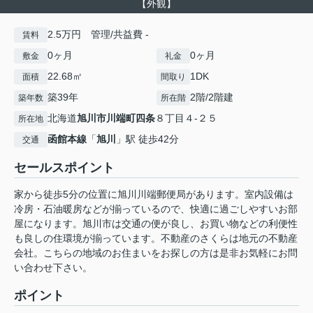
【外観】
2.5万円 管理/共益費 -
賃料
0ヶ月
0ヶ月
敷金
礼金
22.68㎡
1DK
面積
間取り
築39年
2階/2階建
築年数
所在階
北海道
旭川市
川端町四条
８丁目４-２５
所在地
函館本線
「
旭川
」駅 徒歩42分
交通
セールスポイント
家から徒歩5分の位置に旭川川端郵便局があります。室内設備は
冷房・石油暖房などが揃っているので、快適に過ごしやすいお部
屋になります。旭川市は交通の便が良し、お買い物などの利便性
も良しの住環境が揃っています。不動産のさくらは地元の不動産
会社。こちらの地域のお住まいをお探しの方は是非お気軽にお問
い合わせ下さい。
ポイント