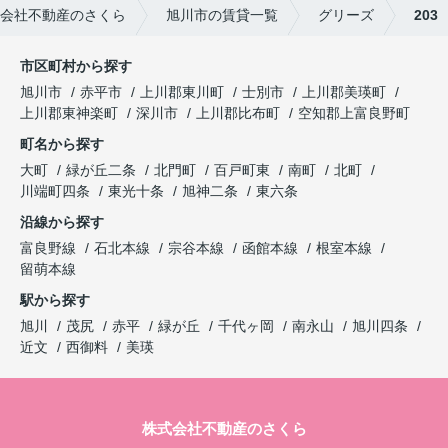
会社不動産のさくら
旭川市の賃貸一覧
グリーズ
203
市区町村から探す
旭川市
赤平市
上川郡東川町
士別市
上川郡美瑛町
上川郡東神楽町
深川市
上川郡比布町
空知郡上富良野町
町名から探す
大町
緑が丘二条
北門町
百戸町東
南町
北町
川端町四条
東光十条
旭神二条
東六条
沿線から探す
富良野線
石北本線
宗谷本線
函館本線
根室本線
留萌本線
駅から探す
旭川
茂尻
赤平
緑が丘
千代ヶ岡
南永山
旭川四条
近文
西御料
美瑛
株式会社不動産のさくら