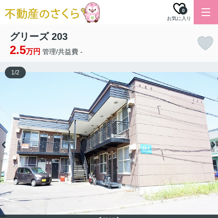
0
お気に入り
グリーズ 203
2.5
万円
管理/共益費 -
1
/
2