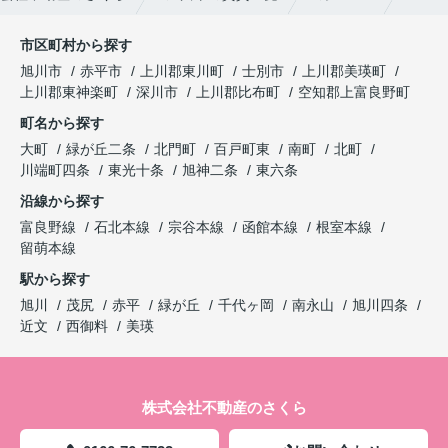
市区町村から探す
旭川市
赤平市
上川郡東川町
士別市
上川郡美瑛町
上川郡東神楽町
深川市
上川郡比布町
空知郡上富良野町
町名から探す
大町
緑が丘二条
北門町
百戸町東
南町
北町
川端町四条
東光十条
旭神二条
東六条
沿線から探す
富良野線
石北本線
宗谷本線
函館本線
根室本線
留萌本線
駅から探す
旭川
茂尻
赤平
緑が丘
千代ヶ岡
南永山
旭川四条
近文
西御料
美瑛
株式会社不動産のさくら