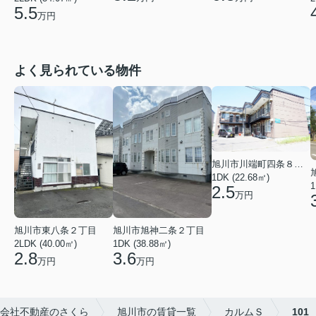
5.5
万円
よく見られている物件
旭川市川端町四条８丁目
1DK (22.68㎡)
1
2.5
万円
旭川市東八条２丁目
旭川市旭神二条２丁目
2LDK (40.00㎡)
1DK (38.88㎡)
2.8
3.6
万円
万円
会社不動産のさくら
旭川市の賃貸一覧
カルムＳ
101