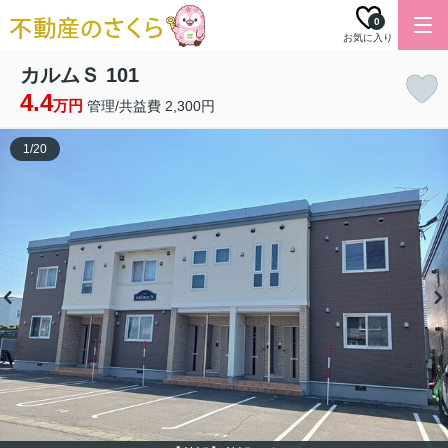
0
お気に入り
カルムＳ 101
4.4
万円
管理/共益費 2,300円
1
/
20