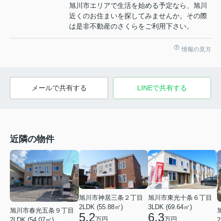
旭川市エリアで生活を始める予定なら、旭川
近くのお住まいを探してみませんか。その際
は是非不動産のさくらをご利用下さい。
情報の見方
メールで共有する
LINEで共有する
近隣の物件
旭川市神居三条２丁目
旭川市東光十条６丁目
2LDK (55.88㎡)
3LDK (69.64㎡)
旭川市春光五条９丁目
5.2
6.3
万円
万円
2LDK (54.07㎡)
2