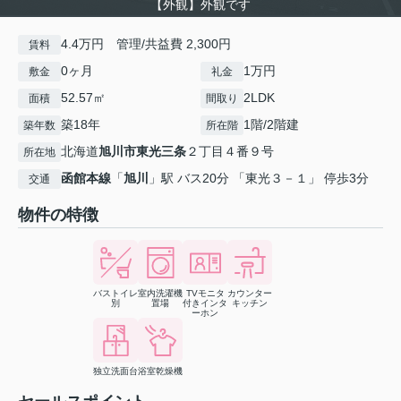
【外観】外観です
4.4万円 管理/共益費 2,300円
賃料
0ヶ月
1万円
敷金
礼金
52.57㎡
2LDK
面積
間取り
築18年
1階/2階建
築年数
所在階
北海道
旭川市
東光三条
２丁目４番９号
所在地
函館本線
「
旭川
」駅 バス20分 「東光３－１」 停歩3分
交通
物件の特徴
バストイレ
室内洗濯機
TVモニタ
カウンター
別
置場
付きインタ
キッチン
ーホン
独立洗面台
浴室乾燥機