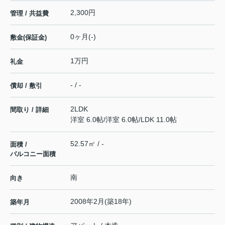
2,300円
管理 / 共益費
0ヶ月(-)
敷金(保証金)
1万円
礼金
- / -
償却 / 敷引
2LDK
間取り / 詳細
洋室 6.0帖
/
洋室 6.0帖
/
LDK 11.0帖
52.57㎡ / -
面積 /
バルコニー面積
南
向き
2008年2月(築18年)
築年月