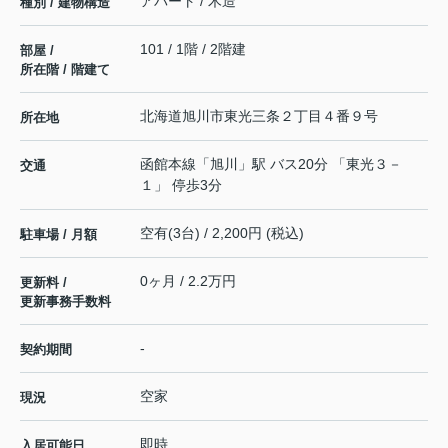
アパート / 木造
種別 / 建物構造
101 / 1階 / 2階建
部屋 /
所在階 / 階建て
北海道
旭川市
東光三条
２丁目４番９号
所在地
函館本線
「
旭川
」駅 バス20分 「東光３－
交通
１」 停歩3分
空有(3台) / 2,200円 (税込)
駐車場 / 月額
0ヶ月 / 2.2万円
更新料 /
更新事務手数料
-
契約期間
空家
現況
即時
入居可能日