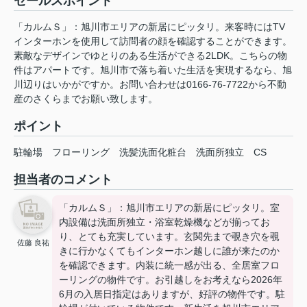
セールスポイント
「カルムＳ」：旭川市エリアの新居にピッタリ。来客時にはTV
インターホンを使用して訪問者の顔を確認することができます。
素敵なデザインでゆとりのある生活ができる2LDK。こちらの物
件はアパートです。旭川市で落ち着いた生活を実現するなら、旭
川辺りはいかがですか。お問い合わせは0166-76-7722から不動
産のさくらまでお願い致します。
ポイント
駐輪場
フローリング
洗髪洗面化粧台
洗面所独立
CS
担当者のコメント
「カルムＳ」：旭川市エリアの新居にピッタリ。室
内設備は洗面所独立・浴室乾燥機などが揃ってお
り、とても充実しています。玄関先まで覗き穴を覗
佐藤 良祐
きに行かなくてもインターホン越しに誰が来たのか
を確認できます。内装に統一感が出る、全居室フロ
ーリングの物件です。お引越しをお考えなら2026年
6月の入居日指定はありますが、好評の物件です。駐