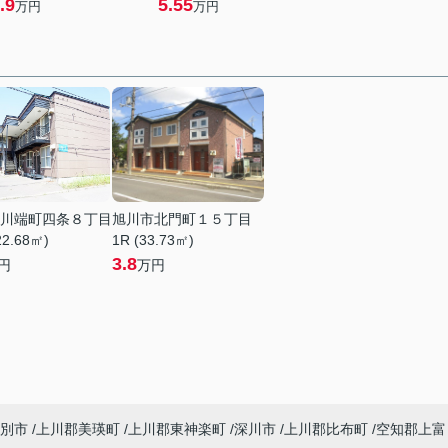
.9
5.55
万円
万円
川端町四条８丁目
旭川市北門町１５丁目
22.68㎡)
1R (33.73㎡)
3.8
円
万円
別市
上川郡美瑛町
上川郡東神楽町
深川市
上川郡比布町
空知郡上富