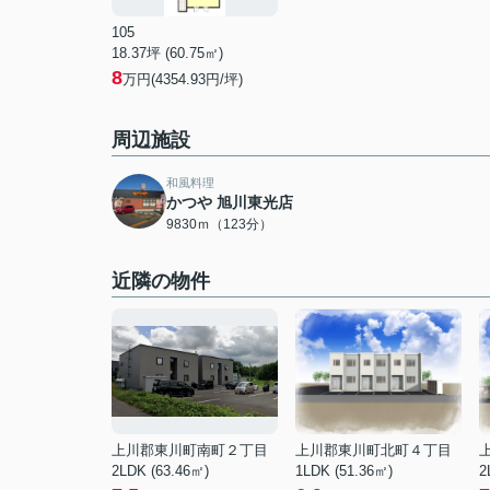
105
18.37坪 (60.75㎡)
8
万円(4354.93円/坪)
周辺施設
和風料理
かつや 旭川東光店
9830ｍ（123分）
近隣の物件
上川郡東川町南町２丁目
上川郡東川町北町４丁目
2LDK (63.46㎡)
1LDK (51.36㎡)
2