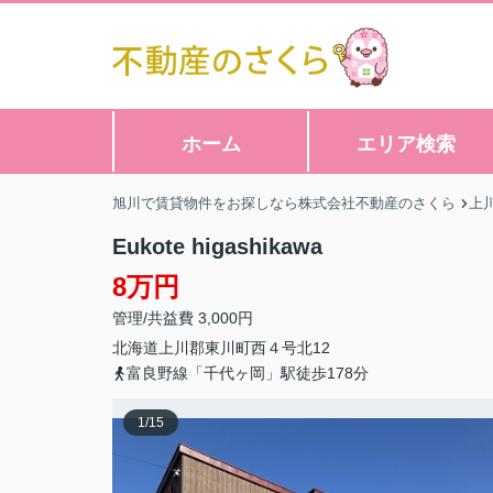
ホーム
エリア検索
旭川で賃貸物件をお探しなら株式会社不動産のさくら
上
Eukote higashikawa
8万円
管理/共益費 3,000円
北海道
上川郡東川町
西４号北
12
富良野線「千代ヶ岡」駅徒歩178分
1
/
15