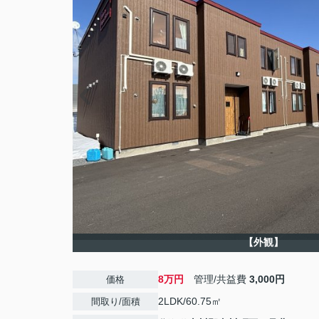
【外観】
8万円
管理/共益費
3,000円
価格
2LDK/60.75㎡
間取り/面積