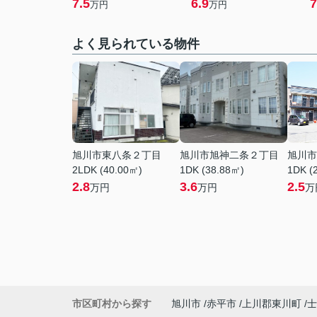
7.5
6.9
7
万円
万円
よく見られている物件
旭川市東八条２丁目
旭川市旭神二条２丁目
旭川市
2LDK (40.00㎡)
1DK (38.88㎡)
1DK (
2.8
3.6
2.5
万円
万円
万
市区町村から探す
旭川市
赤平市
上川郡東川町
士