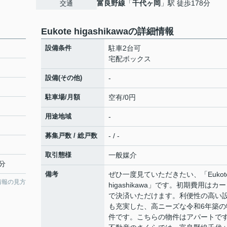
富良野線
「
千代ヶ岡
」駅 徒歩178分
交通
Eukote higashikawaの詳細情報
設備条件
駐車2台可
宅配ボックス
設備(その他)
-
駐車場/月額
空有/0円
用途地域
-
募集戸数 / 総戸数
- / -
取引態様
一般媒介
8分
備考
ぜひ一度見ていただきたい、「Eukot
情報の見方
higashikawa」です。初期費用はカ
で決済いただけます。利便性の高い
も充実した、高ニーズな令和6年築の
件です。こちらの物件はアパートで