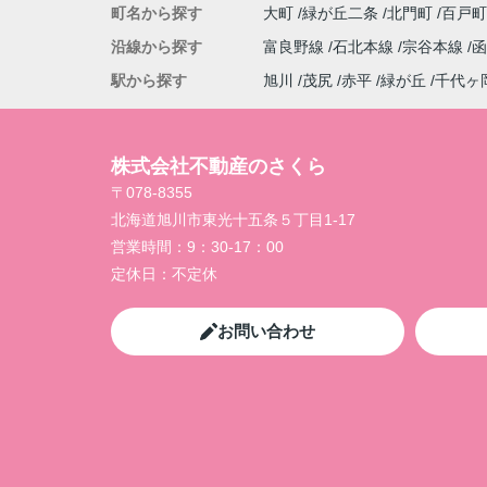
町名から探す
大町
緑が丘二条
北門町
百戸
沿線から探す
富良野線
石北本線
宗谷本線
駅から探す
旭川
茂尻
赤平
緑が丘
千代ヶ
株式会社不動産のさくら
〒078-8355
北海道旭川市東光十五条５丁目1-17
営業時間：
9：30-17：00
定休日：
不定休
お問い合わせ