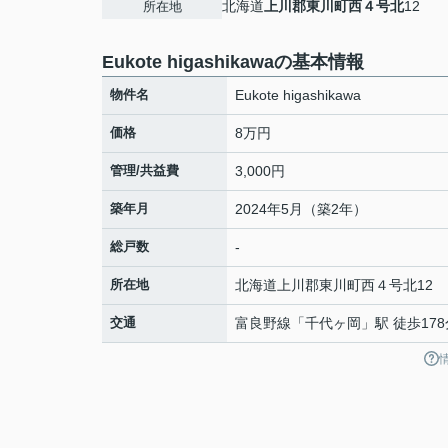
北海道
上川郡東川町
西４号北
12
所在地
Eukote higashikawaの基本情報
物件名
Eukote higashikawa
価格
8万円
管理/共益費
3,000円
築年月
2024年5月（築2年）
総戸数
-
所在地
北海道
上川郡東川町
西４号北
12
交通
富良野線
「
千代ヶ岡
」駅 徒歩17