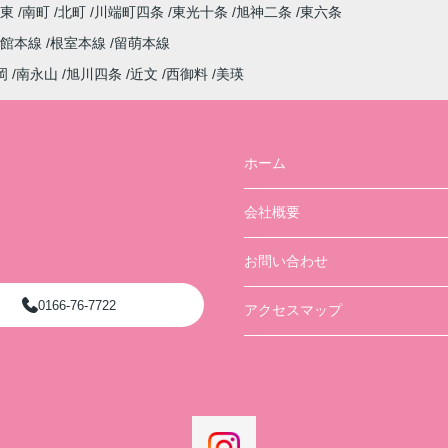
町東
南町
北町
川端町四条
東光十条
旭神二条
東六条
函館本線
根室本線
留萌本線
岡
南永山
旭川四条
近文
西御料
美瑛
ホーム
会社概要
お問い合わせ
0166-76-7722
アクセスマップ