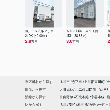
旭川市東八条２丁目
旭川市旭神二条２丁目
2LDK (40.00㎡)
1DK (38.88㎡)
1
2.8
3.6
2
万円
万円
市区町村から探す
旭川市
赤平市
上川郡東川町
士
町名から探す
大町
緑が丘二条
北門町
百戸
沿線から探す
富良野線
石北本線
宗谷本線
駅から探す
旭川
茂尻
赤平
緑が丘
千代ヶ