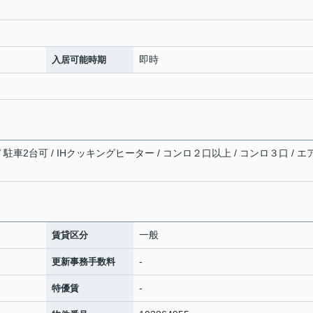
即時
入居可能時期
/ 駐車2台可 / IHクッキングヒーター / コンロ２口以上 / コンロ３口 / エ
一般
賃貸区分
-
更新事務手数料
-
特優賃