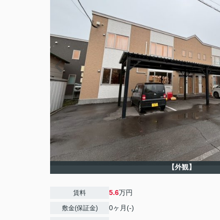
【外観】
5.6
万円
賃料
0ヶ月(-)
敷金(保証金)