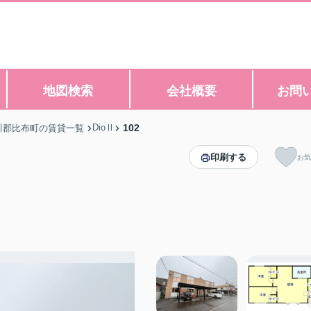
地図検索
会社概要
お問
DioⅡ
102
川郡比布町の賃貸一覧
印刷する
お気