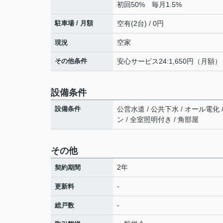
初回50% 毎月1.5%
駐車場 / 月額
空有(2台) / 0円
空家
現況
その他条件
安心サービス24:1,650円（月額）
設備条件
設備条件
公営水道 / 公共下水 / オール電化 
ン / 全室照明付き / 角部屋
その他
2年
契約期間
-
更新料
-
総戸数