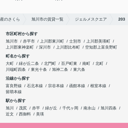
産のさくら
旭川市の賃貸一覧
ジェルメスクエア
203
市区町村から探す
旭川市
赤平市
上川郡東川町
士別市
上川郡美瑛町
上川郡東神楽町
深川市
上川郡比布町
空知郡上富良野町
町名から探す
大町
緑が丘二条
北門町
百戸町東
南町
北町
川端町四条
東光十条
旭神二条
東六条
沿線から探す
富良野線
石北本線
宗谷本線
函館本線
根室本線
留萌本線
駅から探す
旭川
茂尻
赤平
緑が丘
千代ヶ岡
南永山
旭川四条
近文
西御料
美瑛