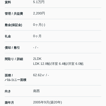
5.1万円
賃料
2,200円
管理 / 共益費
0ヶ月(-)
敷金(保証金)
0ヶ月
礼金
- / -
償却 / 敷引
2LDK
間取り / 詳細
LDK 12.8帖
/
洋室 6.4帖
/
洋室 6.0帖
62.62㎡ / -
面積 /
バルコニー面積
南西
向き
2005年9月(築20年)
築年月