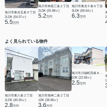
旭川市神居三条２丁目
旭川市東光十条６丁目
2LDK (55.88㎡)
3LDK (69.64㎡)
旭川市春光五条９丁目
5.2
6.3
万円
万円
2LDK (54.07㎡)
2
5.5
万円
よく見られている物件
旭川市川端町四条８丁目
1DK (22.68㎡)
1
2.5
万円
旭川市東八条２丁目
旭川市旭神二条２丁目
2LDK (40.00㎡)
1DK (38.88㎡)
2.8
3.6
万円
万円