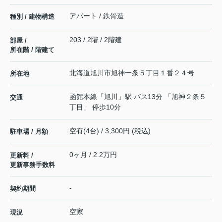
アパート / 鉄骨造
種別 / 建物構造
203 / 2階 / 2階建
部屋 /
所在階 / 階建て
北海道
旭川市
旭神一条
５丁目１番２４号
所在地
函館本線
「
旭川
」駅 バス13分 「旭神２条５
交通
丁目」 停歩10分
空有(4台) / 3,300円 (税込)
駐車場 / 月額
0ヶ月 / 2.2万円
更新料 /
更新事務手数料
-
契約期間
空家
現況