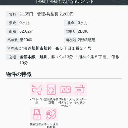
【外観】外観も気になるポイント
5.1万円 管理/共益費 2,200円
賃料
0ヶ月
0ヶ月
敷金
礼金
62.62㎡
2LDK
面積
間取り
築20年
2階/2階建
築年数
所在階
北海道
旭川市
旭神一条
５丁目１番２４号
所在地
函館本線
「
旭川
」駅 バス13分 「旭神２条５丁目」 停歩
交通
10分
物件の特徴
バストイレ
室内洗濯機
TVモニタ
カウンター
別
置場
付きインタ
キッチン
ーホン
独立洗面台
ネット使用
料無料