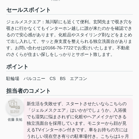
セールスポイント
ジェルメスクエア：旭川駅にも近くて便利。玄関先まで覗き穴を
覗きに行かなくてもインターホン越しに誰が来たのかを確認でき
るので安心感があります。化粧品やスタイリング剤などをまとめ
て出し入れして、サッと身支度を整えられる独立洗面台がありま
す。お問い合わせは0166-76-7722でお受けいたします。不動産
のさくらが住まい探しをしっかりとサポート致します。
ポイント
駐輪場
バルコニー
CS
BS
エアコン
担当者のコメント
新生活を失敗せず、スタートさせたいならこちらの
「ジェルメスクエア」はいかがでしょうか。入浴後
でも湿気に悩まされずに化粧やヘアメイクができる
佐藤 良祐
独立洗面台を採用しています。モニターから顔が見
えるTVインターホン付きです。車をお持ちの方には
うれしい現在空き有りの駐車場付き。こちらは1ヶ月