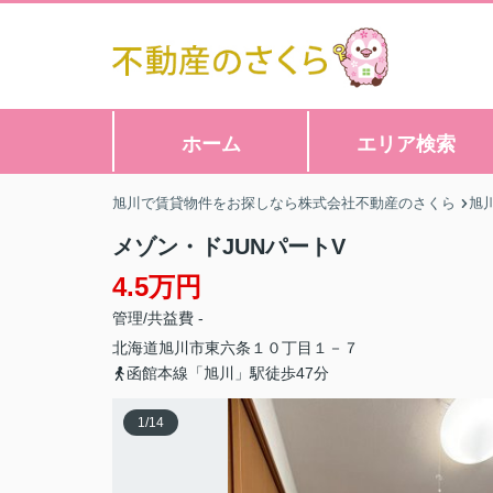
ホーム
エリア検索
旭川で賃貸物件をお探しなら株式会社不動産のさくら
旭
メゾン・ドJUNパートV
4.5万円
管理/共益費 -
北海道
旭川市
東六条
１０丁目１－７
函館本線「旭川」駅徒歩47分
1
/
14