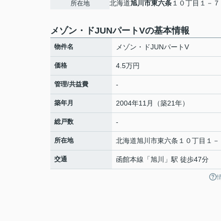
北海道
旭川市
東六条
１０丁目１－７
所在地
メゾン・ドJUNパートVの基本情報
物件名
メゾン・ドJUNパートV
価格
4.5万円
管理/共益費
-
築年月
2004年11月（築21年）
総戸数
-
所在地
北海道
旭川市
東六条
１０丁目１－
交通
函館本線
「
旭川
」駅 徒歩47分