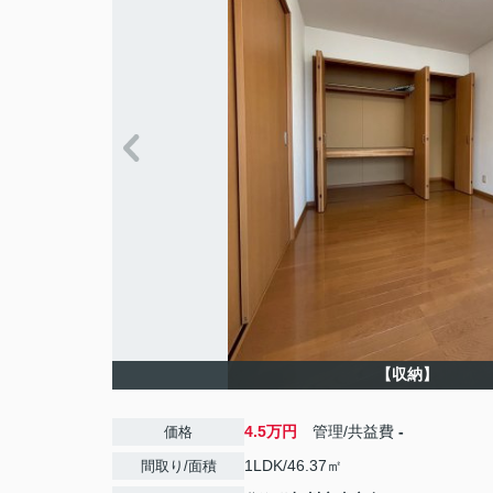
【収納】
4.5万円
管理/共益費
-
価格
1LDK/46.37㎡
間取り/面積