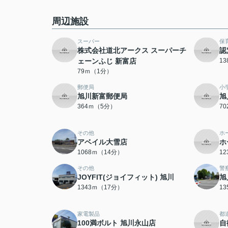
周辺施設
スーパー
保
株式会社道北アークス スーパーチ
認
ェーンふじ 新富店
1
79ｍ（1分）
郵便局
小
旭川新富郵便局
旭
364ｍ（5分）
7
その他
ホ
アベイル大雪店
ホ
1068ｍ（14分）
1
その他
警
JOYFIT(ジョイフィット) 旭川
旭
1343ｍ（17分）
1
家電製品
都
100満ボルト 旭川永山店
自