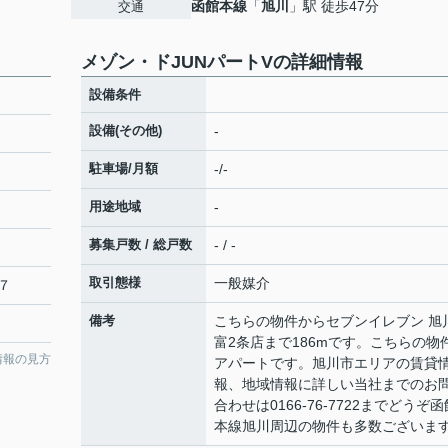
函館本線
「
旭川
」駅 徒歩47分
交通
メゾン・ドJUNパートVの詳細情報
設備条件
設備(その他)
-
駐車場/月額
-/-
用途地域
-
募集戸数 / 総戸数
- / -
取引態様
一般媒介
７
備考
こちらの物件からセブンイレブン 旭
富2条店まで186mです。こちらの物
情報の見方
アパートです。旭川市エリアの賃貸
報、地域情報に詳しい当社までのお
合わせは0166-76-7722までどうぞ函
本線旭川周辺の物件も多数ございま