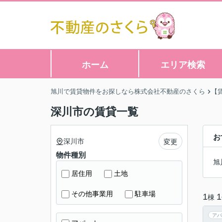
ホーム
エリア検索
旭川で賃貸物件をお探しなら株式会社不動産のさくら
【
深川市の賃貸一覧
お
深川市
変更
物件種別
旭
居住用
土地
その他事業用
駐車場
1
1
棟
アパ