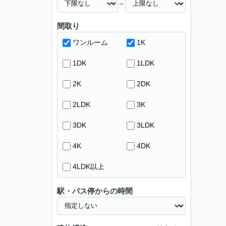
～
間取り
ワンルーム
1K
1DK
1LDK
2K
2DK
2LDK
3K
3DK
3LDK
4K
4DK
4LDK以上
駅・バス停からの時間