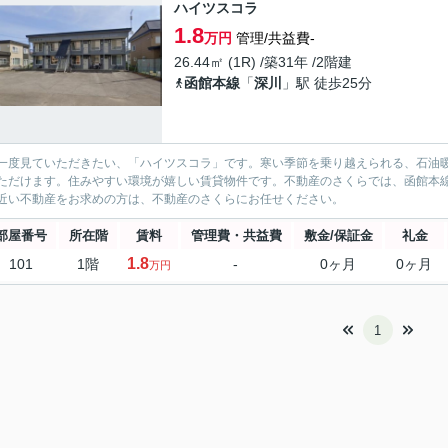
ハイツスコラ
1.8
万円
管理/共益費-
26.44㎡ (1R) /築31年 /2階建
函館本線
「
深川
」駅 徒歩25分
一度見ていただきたい、「ハイツスコラ」です。寒い季節を乗り越えられる、石油暖
ただけます。住みやすい環境が嬉しい賃貸物件です。不動産のさくらでは、函館本
近い不動産をお求めの方は、不動産のさくらにお任せください。
部屋番号
所在階
賃料
管理費・共益費
敷金/保証金
礼金
1.8
101
1階
-
0ヶ月
0ヶ月
万円
1