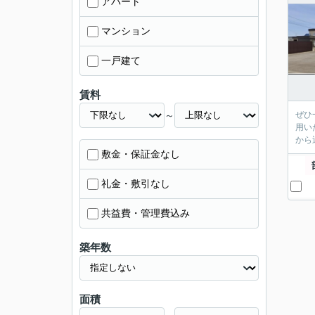
アパート
マンション
一戸建て
賃料
～
ぜひ
用い
から
敷金・保証金なし
礼金・敷引なし
共益費・管理費込み
築年数
面積