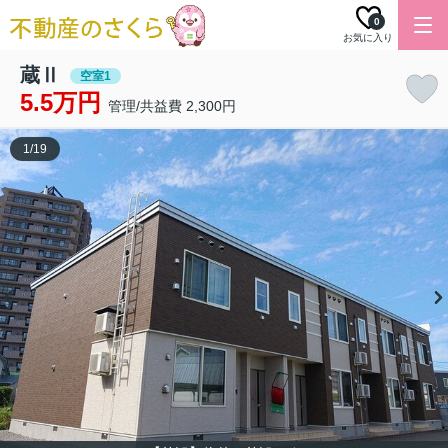
0
お気に入り
蔵Ⅱ
空室1
5.5万円
管理/共益費 2,300円
1
/
19