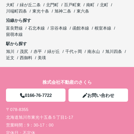
大町
緑が丘二条
北門町
百戸町東
南町
北町
川端町四条
東光十条
旭神二条
東六条
沿線から探す
富良野線
石北本線
宗谷本線
函館本線
根室本線
留萌本線
駅から探す
旭川
茂尻
赤平
緑が丘
千代ヶ岡
南永山
旭川四条
近文
西御料
美瑛
株式会社不動産のさくら
0166-76-7722
お問い合わせ
〒078-8355
北海道旭川市東光十五条５丁目1-17
営業時間：
9：30-17：00
定休日：
不定休