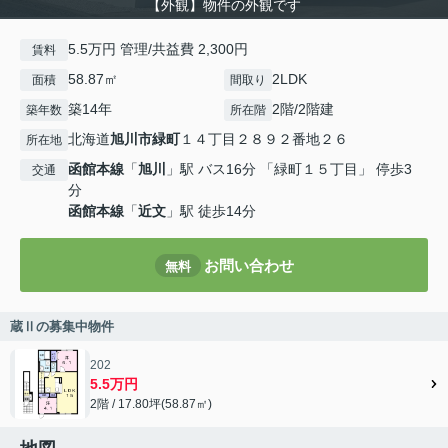
【外観】物件の外観です
5.5万円 管理/共益費 2,300円
賃料
58.87㎡
2LDK
面積
間取り
築14年
2階/2階建
築年数
所在階
北海道
旭川市
緑町
１４丁目２８９２番地２６
所在地
函館本線
「
旭川
」駅 バス16分 「緑町１５丁目」 停歩3
交通
分
函館本線
「
近文
」駅 徒歩14分
お問い合わせ
無料
蔵Ⅱの募集中物件
202
5.5万円
2階 / 17.80坪(58.87㎡)