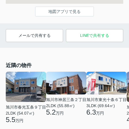
地図アプリで見る
メールで共有する
LINEで共有する
近隣の物件
旭川市神居三条２丁目
旭川市東光十条６丁目
2LDK (55.88㎡)
3LDK (69.64㎡)
旭川市春光五条９丁目
5.2
6.3
万円
万円
2LDK (54.07㎡)
2
5.5
万円