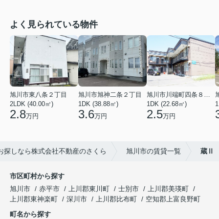
よく見られている物件
旭川市東八条２丁目
旭川市旭神二条２丁目
旭川市川端町四条８丁目
2LDK (40.00㎡)
1DK (38.88㎡)
1DK (22.68㎡)
1
2.8
3.6
2.5
万円
万円
万円
お探しなら株式会社不動産のさくら
旭川市の賃貸一覧
蔵Ⅱ
市区町村から探す
旭川市
赤平市
上川郡東川町
士別市
上川郡美瑛町
上川郡東神楽町
深川市
上川郡比布町
空知郡上富良野町
町名から探す