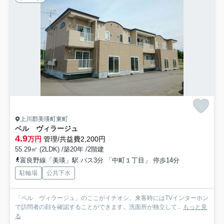
上川郡美瑛町東町
ベル ヴィラージュ
4.9
万円
管理/共益費2,200円
55.29㎡ (2LDK) /築20年 /2階建
富良野線「美瑛」駅 バス3分 「中町１丁目」 停歩14分
駐輪場
公共下水
「ベル ヴィラージュ」のここがイチオシ。来客時にはTVインターホン
で訪問者の顔を確認することができます。洗面所が独立して...
もっと見
る