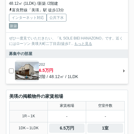
48.12㎡ (1LDK) /新築 /2階建
富良野線「美瑛」駅 徒歩13分
インターネット対応
公共下水
新築
ぜひ一度見ていただきたい、「IL SOLE BIEI HANAZONO」です。近く
にはローソン 美瑛大町二丁目店(徒歩7...
もっと見る
募集中の部屋
202
6.5万円
2階 / 48.12㎡ / 1LDK
美瑛の掲載物件の家賃相場
家賃相場
空室件数
-
-
1R～1K
6.5万円
1室
1DK～1LDK