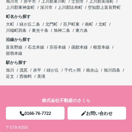
旭川市
赤平市
上川郡東川町
士別市
上川郡美瑛町
上川郡東神楽町
深川市
上川郡比布町
空知郡上富良野町
町名から探す
大町
緑が丘二条
北門町
百戸町東
南町
北町
川端町四条
東光十条
旭神二条
東六条
沿線から探す
富良野線
石北本線
宗谷本線
函館本線
根室本線
留萌本線
駅から探す
旭川
茂尻
赤平
緑が丘
千代ヶ岡
南永山
旭川四条
近文
西御料
美瑛
株式会社不動産のさくら
0166-76-7722
お問い合わせ
〒078-8355