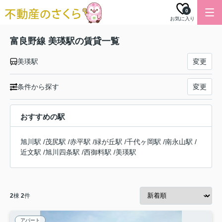
0
お気に入り
富良野線 美瑛駅の賃貸一覧
美瑛駅
変更
条件から探す
変更
おすすめの駅
旭川駅
/
茂尻駅
/
赤平駅
/
緑が丘駅
/
千代ヶ岡駅
/
南永山駅
/
近文駅
/
旭川四条駅
/
西御料駅
/
美瑛駅
2
棟
2
件
アパート